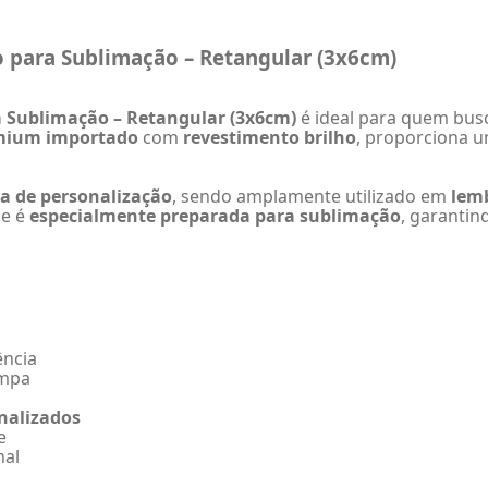
 para Sublimação – Retangular (3x6cm)
 Sublimação – Retangular (3x6cm)
é ideal para quem bu
mium importado
com
revestimento brilho
, proporciona u
a de personalização
, sendo amplamente utilizado em
lemb
ie é
especialmente preparada para sublimação
, garanti
ência
ampa
nalizados
e
nal