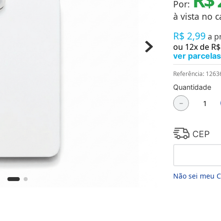
Por:
Chaveiros
Chinelos
à vista no c
Cofres
R$
2
,
99
Cuecas
a p
Fitness
ou
12
x de
R$
Guarda-chuvas
ver parcelas
Produtos de Imã
Mantas e Silicone 3D
Referência
:
1263
Máscara
Quantidade
MDF
－
Meias
Mouse Pads
Pantufas
Pingentes
CEP
Placas
Porcelanatos
Porta-retratos
Não sei meu 