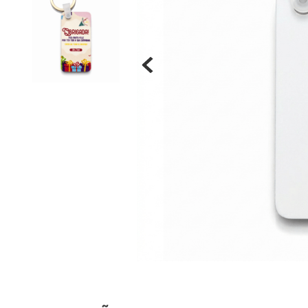
Materiais
Acrílicos
Alumínio
Cerâmica
Cortiça
Inox
Plástico
Pedra
Porcelana
Vidro
Madeira / MDF
Metal
Imã
Produtos para Sublimação
Álbuns