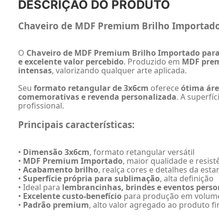
DESCRIÇÃO DO PRODUTO
Chaveiro de MDF Premium Brilho Importado
O
Chaveiro de MDF Premium Brilho Importado para
e excelente valor percebido
. Produzido em
MDF pre
intensas
, valorizando qualquer arte aplicada.
Seu
formato retangular de 3x6cm
oferece
ótima áre
comemorativas e revenda personalizada
. A superfíc
profissional.
Principais características:
•
Dimensão 3x6cm
, formato retangular versátil
•
MDF Premium Importado
, maior qualidade e resist
•
Acabamento brilho
, realça cores e detalhes da est
•
Superfície própria para sublimação
, alta definição
• Ideal para
lembrancinhas, brindes e eventos perso
•
Excelente custo-benefício
para produção em volum
•
Padrão premium
, alto valor agregado ao produto fi