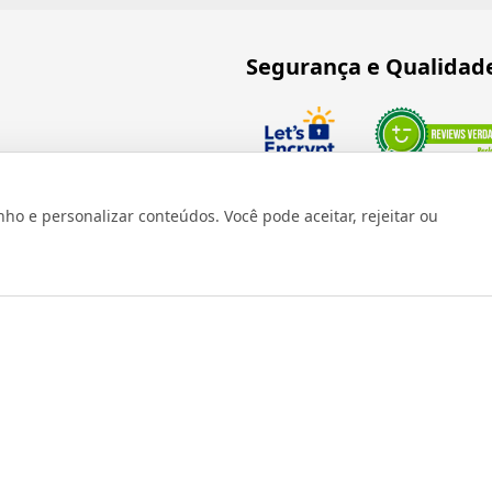
Segurança e Qualidad
Verificada por
 e personalizar conteúdos. Você pode aceitar, rejeitar ou
os reservados 1999 - 2026 | CRIDON COMÉRCIO LTDA EPP | CNPJ: 07
Rua Bresser, 736 - Brás - São Paulo/SP - socd@socd.com.br