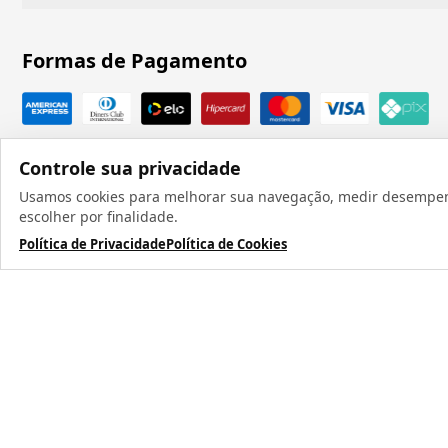
Formas de Pagamento
Controle sua privacidade
Usamos cookies para melhorar sua navegação, medir desempenho
escolher por finalidade.
Política de Privacidade
Política de Cookies
Todos os direit
TERMOS MAIS BUSCADOS
1
º
caneca
2
º
garrafa