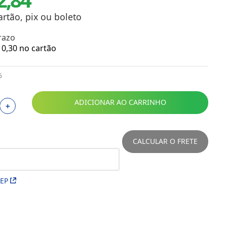
Toalhas
Troféus
artão, pix ou boleto
Vasos
razo
Papéis para Sublimação
0
,
30
no cartão
OBM
6
Tinta Sublimática
ADICIONAR AO CARRINHO
＋
Prensas
Acessórios Diversos
CALCULAR O FRETE
CEP