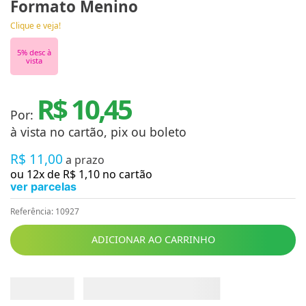
Formato Menino
Clique e veja!
5
% desc à
vista
R$ 10,45
Por:
à vista no cartão, pix ou boleto
R$
11
,
00
a prazo
ou
12
x de
R$
1
,
10
no cartão
ver parcelas
Referência
:
10927
ADICIONAR AO CARRINHO