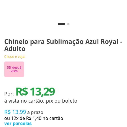
Chinelo para Sublimação Azul Royal -
Adulto
Clique e veja!
5
% desc à
vista
R$ 13,29
Por:
à vista no cartão, pix ou boleto
R$
13
,
99
a prazo
ou
12
x de
R$
1
,
40
no cartão
ver parcelas