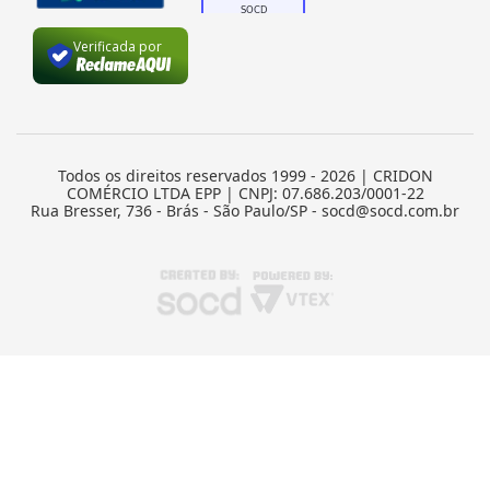
Verificada por
Todos os direitos reservados 1999 - 2026 | CRIDON
COMÉRCIO LTDA EPP | CNPJ: 07.686.203/0001-22
Rua Bresser, 736 - Brás - São Paulo/SP - socd@socd.com.br
TERMOS MAIS BUSCADOS
1
º
caneca
2
º
garrafa
3
º
prensa caneca live