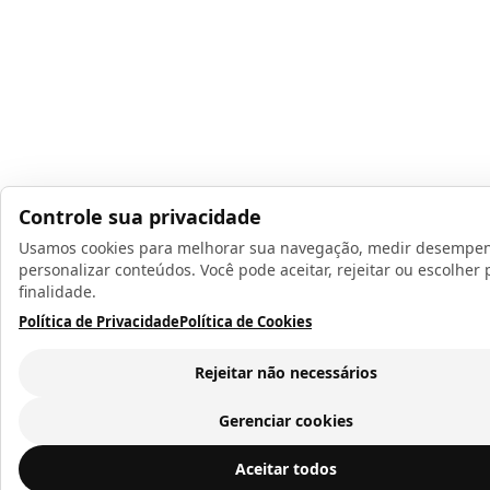
Controle sua privacidade
Usamos cookies para melhorar sua navegação, medir desempe
personalizar conteúdos. Você pode aceitar, rejeitar ou escolher 
finalidade.
Política de Privacidade
Política de Cookies
Rejeitar não necessários
Gerenciar cookies
Chinelo Infantil para Sublimação Laranja
ADICIONAR 
Aceitar todos
CARRINHO
R$ 9,02
a vista ou
12
x de
R$ 0,95