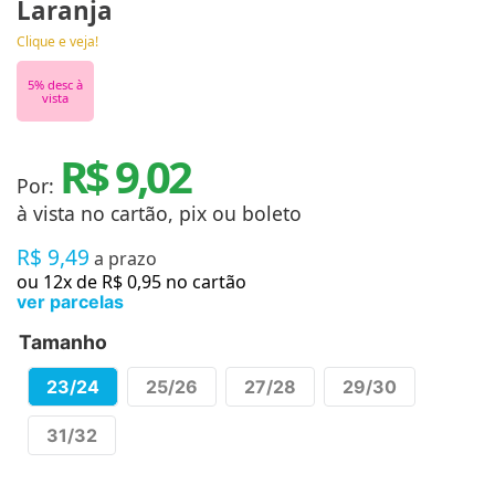
Laranja
Clique e veja!
5
% desc à
vista
R$ 9,02
Por:
à vista no cartão, pix ou boleto
R$
9
,
49
a prazo
ou
12
x de
R$
0
,
95
no cartão
ver parcelas
Tamanho
23/24
25/26
27/28
29/30
31/32