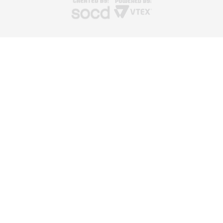
TERMOS MAIS BUSCADOS
1
º
caneca
2
º
garrafa
3
º
prensa caneca live
4
º
chaveiro
5
º
azulejo
6
º
squeeze
7
º
xicara
8
º
copo
9
º
garrafa térmica
10
º
copo térmico