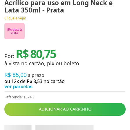
Acrílico para uso em Long Neck e
Lata 350ml - Prata
Clique e veja!
5
% desc à
vista
R$ 80,75
Por:
à vista no cartão, pix ou boleto
R$
85
,
00
a prazo
ou
12
x de
R$
8
,
53
no cartão
ver parcelas
Referência
:
10740
ADICIONAR AO CARRINHO