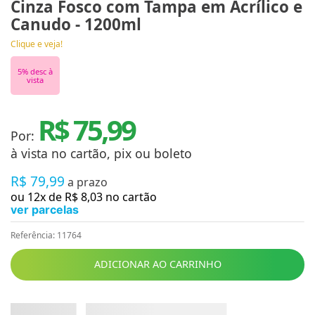
Cinza Fosco com Tampa em Acrílico e
Canudo - 1200ml
Clique e veja!
5
% desc à
vista
R$ 75,99
Por:
à vista no cartão, pix ou boleto
R$
79
,
99
a prazo
ou
12
x de
R$
8
,
03
no cartão
ver parcelas
Referência
:
11764
ADICIONAR AO CARRINHO