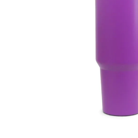
Materiais
Acrílicos
Alumínio
Cerâmica
Cortiça
Inox
Plástico
Pedra
Porcelana
Vidro
Madeira / MDF
Metal
Imã
Produtos para Sublimação
Álbuns