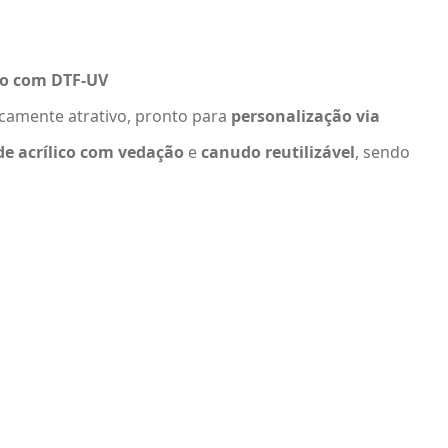
ão com DTF-UV
icamente atrativo, pronto para
personalização via
e acrílico com vedação
e
canudo reutilizável
, sendo