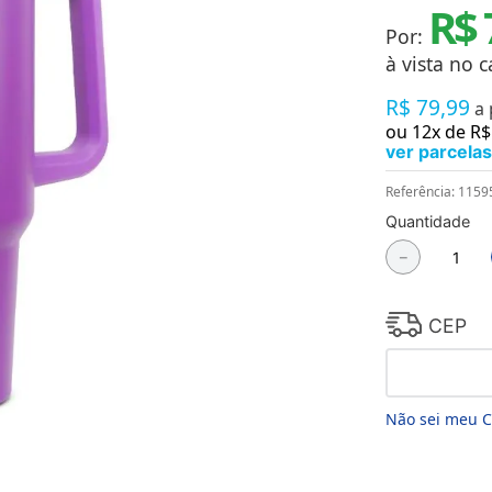
R$ 
Chaveiros
Chinelos
Por:
Cofres
à vista no c
Cuecas
Fitness
R$
79
,
99
a
Guarda-chuvas
ou
12
x de
R$
Produtos de Imã
ver parcelas
Mantas e Silicone 3D
Máscara
Referência
:
1159
MDF
Quantidade
Meias
Mouse Pads
－
Pantufas
Pingentes
Placas
CEP
Porcelanatos
Porta-retratos
Não sei meu 