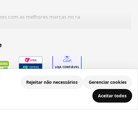
amos com as melhores marcas no ra
e
Rejeitar não necessários
Gerenciar cookies
Aceitar todos
.686.203/0001-22