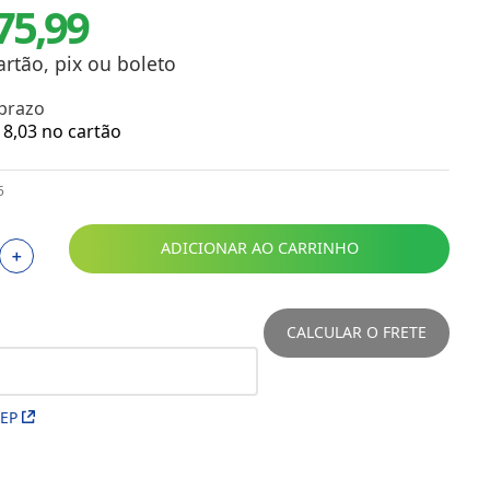
75,99
Toalhas
Troféus
Vasos
artão, pix ou boleto
Papéis para Sublimação
 prazo
8
,
03
no cartão
OBM
5
Tinta Sublimática
Prensas
ADICIONAR AO CARRINHO
＋
Acessórios Diversos
CALCULAR O FRETE
CEP