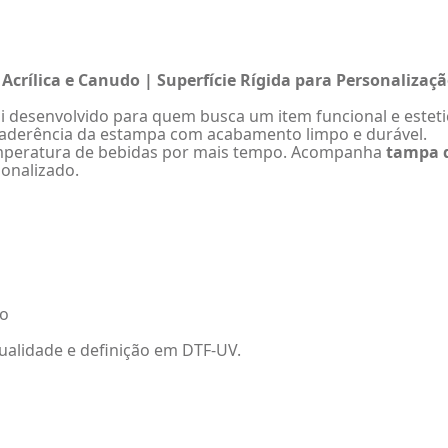
crílica e Canudo | Superfície Rígida para Personalizaç
i desenvolvido para quem busca um item funcional e estet
te aderência da estampa com acabamento limpo e durável.
peratura de bebidas por mais tempo. Acompanha
tampa d
sonalizado.
no
ualidade e definição em DTF-UV.