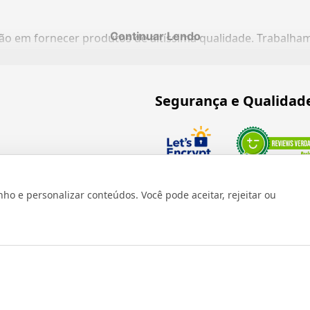
Continuar Lendo
ação em fornecer produtos de altíssima qualidade. Trabalh
Segurança e Qualidad
Verificada por
 e personalizar conteúdos. Você pode aceitar, rejeitar ou
os reservados 1999 - 2026 | CRIDON COMÉRCIO LTDA EPP | CNPJ: 07
Rua Bresser, 736 - Brás - São Paulo/SP - socd@socd.com.br