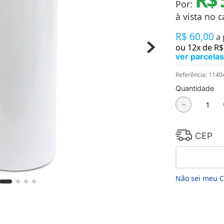
Por:
Chaveiros
Chinelos
à vista no c
Cofres
R$
60
,
00
Cuecas
a
Fitness
ou
12
x de
R$
Guarda-chuvas
ver parcelas
Produtos de Imã
Mantas e Silicone 3D
Referência
:
1140
Máscara
Quantidade
MDF
－
Meias
Mouse Pads
Pantufas
Pingentes
CEP
Placas
Porcelanatos
Porta-retratos
Não sei meu 