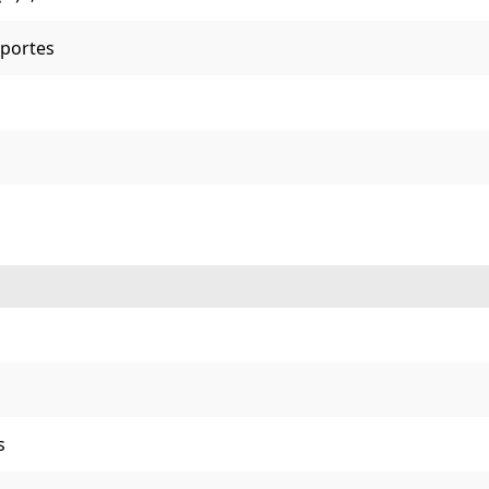
portes
s