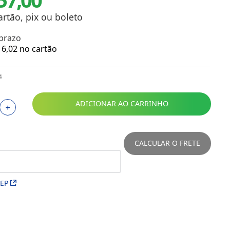
Toalhas
Troféus
artão, pix ou boleto
Vasos
 prazo
Papéis para Sublimação
6
,
02
no cartão
OBM
4
Tinta Sublimática
ADICIONAR AO CARRINHO
＋
Prensas
Acessórios Diversos
CALCULAR O FRETE
CEP