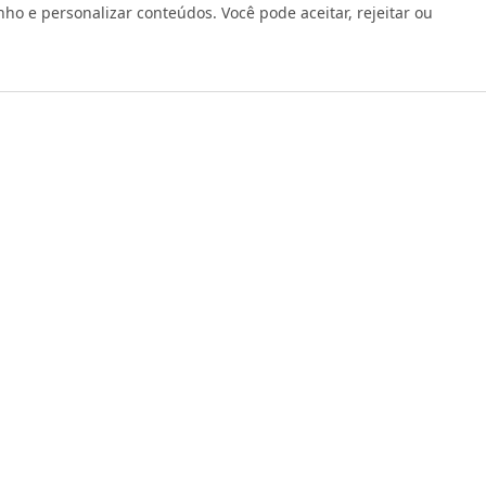
 e personalizar conteúdos. Você pode aceitar, rejeitar ou
os reservados 1999 - 2026 | CRIDON COMÉRCIO LTDA EPP | CNPJ: 07
Rua Bresser, 736 - Brás - São Paulo/SP - socd@socd.com.br