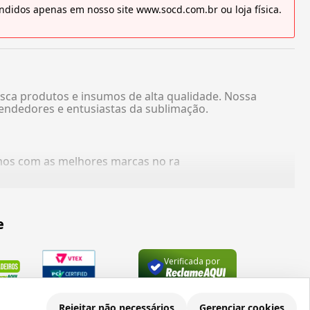
didos apenas em nosso site www.socd.com.br ou loja física.
sca produtos e insumos de alta qualidade. Nossa
endedores e entusiastas da sublimação.
amos com as melhores marcas no ra
e
Rejeitar não necessários
Gerenciar cookies