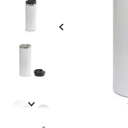
Materiais
Acrílicos
Alumínio
Cerâmica
Cortiça
Inox
Plástico
Pedra
Porcelana
Vidro
Madeira / MDF
Metal
Imã
Produtos para Sublimação
Álbuns