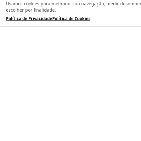
Usamos cookies para melhorar sua navegação, medir desempenho
escolher por finalidade.
Política de Privacidade
Política de Cookies
Todos os direit
TERMOS MAIS BUSCADOS
1
º
caneca
2
º
garrafa
3
º
prensa caneca live
4
º
azulejo
5
º
chaveiro
6
º
xicara
7
º
squeeze
8
º
copo