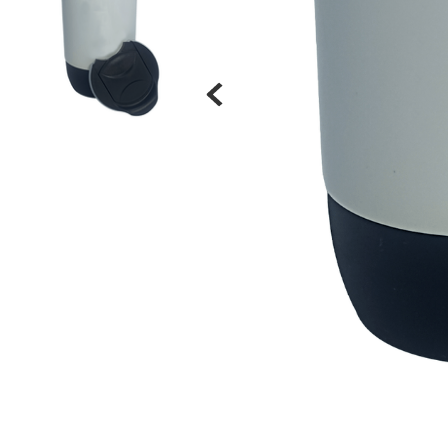
Materiais
Acrílicos
Alumínio
Cerâmica
Cortiça
Inox
Plástico
Pedra
Porcelana
Vidro
Madeira / MDF
Metal
Imã
Produtos para Sublimação
Álbuns