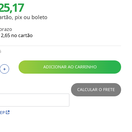
25,17
Toalhas
Troféus
Vasos
artão, pix ou boleto
Papéis para Sublimação
 prazo
2
,
65
no cartão
OBM
6
Tinta Sublimática
Prensas
ADICIONAR AO CARRINHO
＋
Acessórios Diversos
CALCULAR O FRETE
CEP