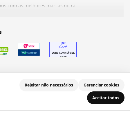
amos com as melhores marcas no ra
e
Rejeitar não necessários
Gerenciar cookies
.686.203/0001-22
Aceitar todos