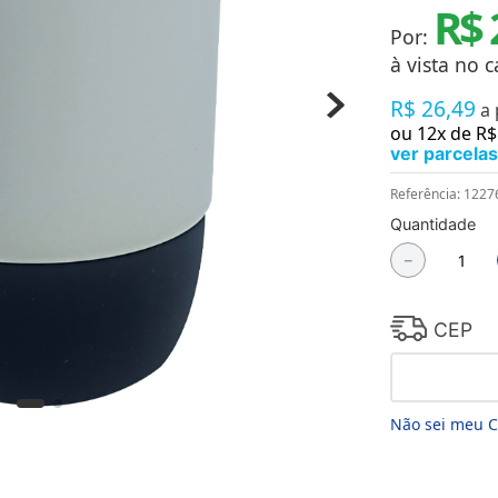
R$ 
Chaveiros
Chinelos
Por:
Cofres
à vista no c
Cuecas
Fitness
R$
26
,
49
a
Guarda-chuvas
ou
12
x de
R$
Produtos de Imã
ver parcelas
Mantas e Silicone 3D
Máscara
Referência
:
1227
MDF
Quantidade
Meias
Mouse Pads
－
Pantufas
Pingentes
Placas
CEP
Porcelanatos
Porta-retratos
Não sei meu 