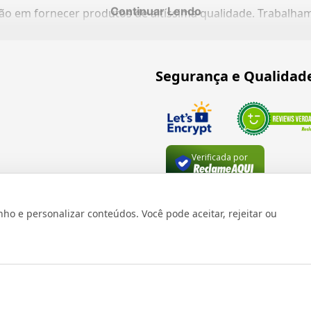
Continuar Lendo
ação em fornecer produtos de altíssima qualidade. Trabalh
Segurança e Qualidad
Verificada por
 e personalizar conteúdos. Você pode aceitar, rejeitar ou
os reservados 1999 - 2026 | CRIDON COMÉRCIO LTDA EPP | CNPJ: 07
Rua Bresser, 736 - Brás - São Paulo/SP - socd@socd.com.br