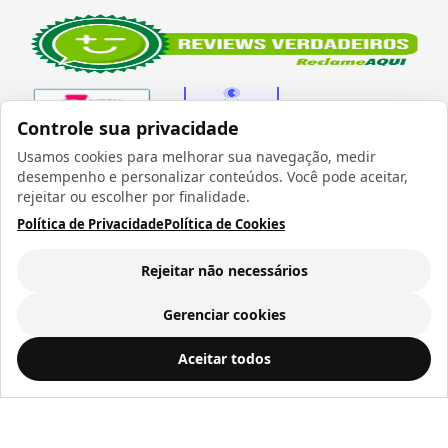
Controle sua privacidade
Usamos cookies para melhorar sua navegação, medir
desempenho e personalizar conteúdos. Você pode aceitar,
Verificada por
rejeitar ou escolher por finalidade.
Política de Privacidade
Política de Cookies
Rejeitar não necessários
Todos os direitos reservados 1999 - 2026 | CRIDON
COMÉRCIO LTDA EPP | CNPJ: 07.686.203/0001-22
Gerenciar cookies
Rua Bresser, 736 - Brás - São Paulo/SP - socd@socd.com.br
Copo de Plástico Branco com Tampa Simples para DTF-UV - 450ml
ADICIONAR AO
Aceitar todos
CARRINHO
R$ 9,98
a vista ou
12
x de
R$ 1,05