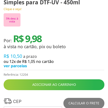
Simples para DTF-UV - 450ml
Clique e veja!
5
% desc à
vista
R$ 9,98
Por:
à vista no cartão, pix ou boleto
R$
10
,
50
a prazo
ou
12
x de
R$
1
,
05
no cartão
ver parcelas
Referência
:
12204
ADICIONAR AO CARRINHO
CEP
CALCULAR O FRETE