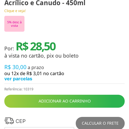
Acrílico e Canudo - 450ml
Clique e veja!
5
% desc à
vista
R$ 28,50
Por:
à vista no cartão, pix ou boleto
R$
30
,
00
a prazo
ou
12
x de
R$
3
,
01
no cartão
ver parcelas
Referência
:
10319
ADICIONAR AO CARRINHO
CEP
CALCULAR O FRETE