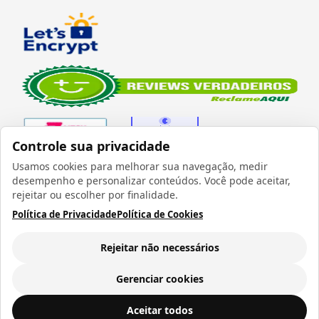
Controle sua privacidade
Usamos cookies para melhorar sua navegação, medir
desempenho e personalizar conteúdos. Você pode aceitar,
Verificada por
rejeitar ou escolher por finalidade.
Política de Privacidade
Política de Cookies
Rejeitar não necessários
Todos os direitos reservados 1999 - 2026 | CRIDON
COMÉRCIO LTDA EPP | CNPJ: 07.686.203/0001-22
Gerenciar cookies
Rua Bresser, 736 - Brás - São Paulo/SP - socd@socd.com.br
Copo Térmico de Plástico para Sublimação com Tampa Bico, Alça e Fundo Branco- 475ml
ADICIONAR AO
Aceitar todos