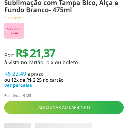
Sublimação com Tampa Bico, Alça e
Fundo Branco- 475ml
Clique e veja!
5
% desc à
vista
R$ 21,37
Por:
à vista no cartão, pix ou boleto
R$
22
,
49
a prazo
ou
12
x de
R$
2
,
25
no cartão
ver parcelas
Referência
:
9185
ADICIONAR AO CARRINHO