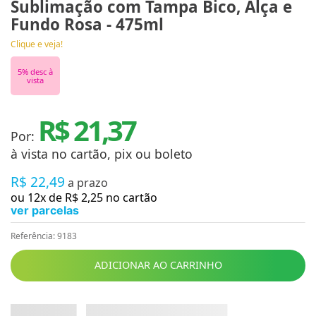
Sublimação com Tampa Bico, Alça e
Fundo Rosa - 475ml
Clique e veja!
5
% desc à
vista
R$ 21,37
Por:
à vista no cartão, pix ou boleto
R$
22
,
49
a prazo
ou
12
x de
R$
2
,
25
no cartão
ver parcelas
Referência
:
9183
ADICIONAR AO CARRINHO