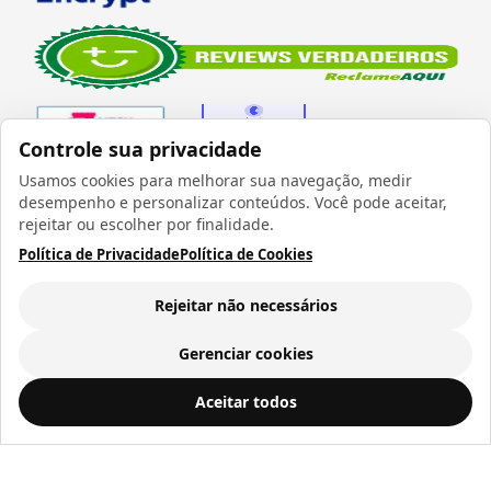
Controle sua privacidade
Usamos cookies para melhorar sua navegação, medir
desempenho e personalizar conteúdos. Você pode aceitar,
Verificada por
rejeitar ou escolher por finalidade.
Política de Privacidade
Política de Cookies
Rejeitar não necessários
Todos os direitos reservados 1999 - 2026 | CRIDON
COMÉRCIO LTDA EPP | CNPJ: 07.686.203/0001-22
Gerenciar cookies
Rua Bresser, 736 - Brás - São Paulo/SP - socd@socd.com.br
Copo Térmico de Plástico para Sublimação com Tampa Bico, Alça e Fundo Rosa - 475ml
ADICIONAR AO
Aceitar todos
CARRINHO
R$ 21,37
a vista ou
12
x de
R$ 2,25