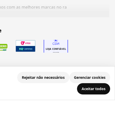
amos com as melhores marcas no ra
e
Rejeitar não necessários
Gerenciar cookies
.686.203/0001-22
Aceitar todos