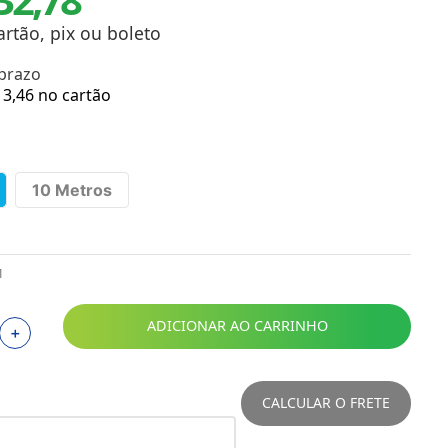
Toalhas
Troféus
artão, pix ou boleto
Vasos
 prazo
Papéis para Sublimação
3
,
46
no cartão
OBM
Tinta Sublimática
10 Metros
Prensas
Acessórios Diversos
1
ADICIONAR AO CARRINHO
＋
CALCULAR O FRETE