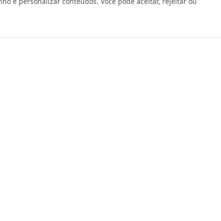
 e personalizar conteúdos. Você pode aceitar, rejeitar ou
os reservados 1999 - 2026 | CRIDON COMÉRCIO LTDA EPP | CNPJ: 07
Rua Bresser, 736 - Brás - São Paulo/SP - socd@socd.com.br