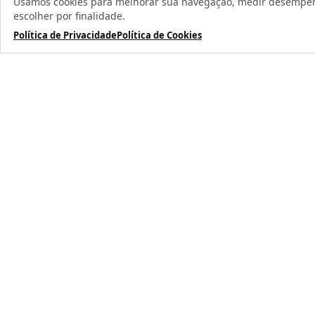
Usamos cookies para melhorar sua navegação, medir desempenho
Todos os direit
escolher por finalidade.
Política de Privacidade
Política de Cookies
TERMOS MAIS BUSCADOS
1
º
caneca
2
º
garrafa
3
º
prensa caneca live
4
º
azulejo
5
º
chaveiro
6
º
xicara
7
º
squeeze
8
º
copo
9
º
garrafa térmica
10
º
copo térmico