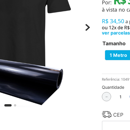
Por:
Chaveiros
Chinelos
à vista no c
Cofres
R$
34
,
50
Cuecas
a
Fitness
ou
12
x de
R$
Guarda-chuvas
ver parcelas
Produtos de Imã
Tamanho
Mantas e Silicone 3D
Máscara
MDF
1 Metro
Meias
Mouse Pads
Pantufas
Pingentes
Referência
:
1049
Placas
Quantidade
Porcelanatos
Porta-retratos
－
CEP