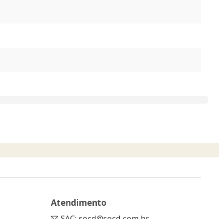
Atendimento
SAC: socd@socd.com.br