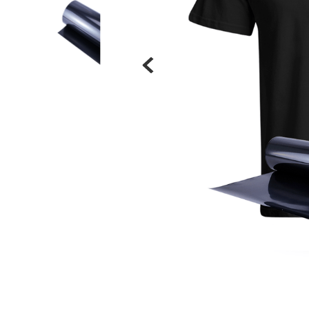
Materiais
Acrílicos
Alumínio
Cerâmica
Cortiça
Inox
Plástico
Pedra
Porcelana
Vidro
Madeira / MDF
Metal
Imã
Produtos para Sublimação
Álbuns