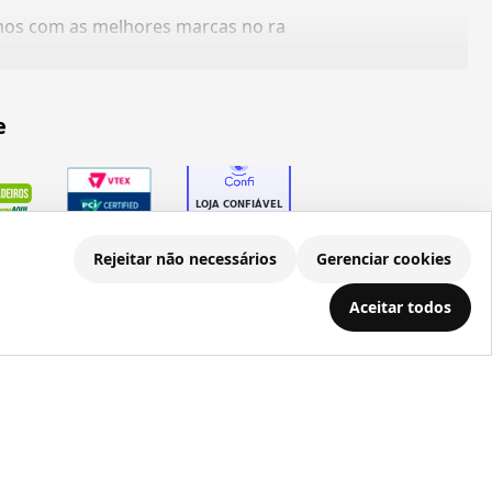
amos com as melhores marcas no ra
e
Rejeitar não necessários
Gerenciar cookies
Aceitar todos
.686.203/0001-22