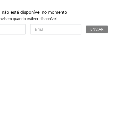
Toalhas
Troféus
o não está disponível no momento
Vasos
avisem quando estiver disponível
Papéis para Sublimação
ENVIAR
OBM
Tinta Sublimática
Prensas
Acessórios Diversos