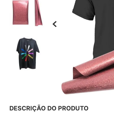
Materiais
Acrílicos
Alumínio
Cerâmica
Cortiça
Inox
Plástico
Pedra
Porcelana
Vidro
Madeira / MDF
Metal
Imã
Produtos para Sublimação
Álbuns
DESCRIÇÃO DO PRODUTO