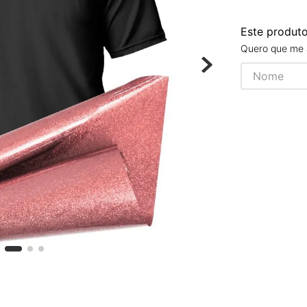
Chaveiros
Chinelos
Este produt
Cofres
Cuecas
Quero que me 
Fitness
Guarda-chuvas
Produtos de Imã
Mantas e Silicone 3D
Máscara
MDF
Meias
Mouse Pads
Pantufas
Pingentes
Placas
Porcelanatos
Porta-retratos