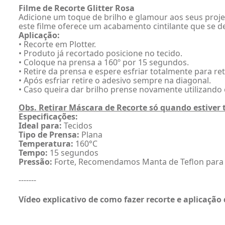
Filme de Recorte Glitter Rosa
Adicione um toque de brilho e glamour aos seus projet
este filme oferece um acabamento cintilante que se dest
Aplicação:
• Recorte em Plotter.
• Produto já recortado posicione no tecido.
• Coloque na prensa a 160º por 15 segundos.
• Retire da prensa e espere esfriar totalmente para re
• Após esfriar retire o adesivo sempre na diagonal.
• Caso queira dar brilho prense novamente utilizando 
Obs. Retirar Máscara de Recorte só quando estiver 
Especificações:
Ideal para:
Tecidos
Tipo de Prensa:
Plana
Temperatura:
160°C
Tempo:
15 segundos
Pressão:
Forte, Recomendamos Manta de Teflon para 
-------
Vídeo explicativo
de como fazer
recorte e aplicação