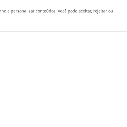
 e personalizar conteúdos. Você pode aceitar, rejeitar ou
os reservados 1999 - 2026 | CRIDON COMÉRCIO LTDA EPP | CNPJ: 07
Rua Bresser, 736 - Brás - São Paulo/SP - socd@socd.com.br