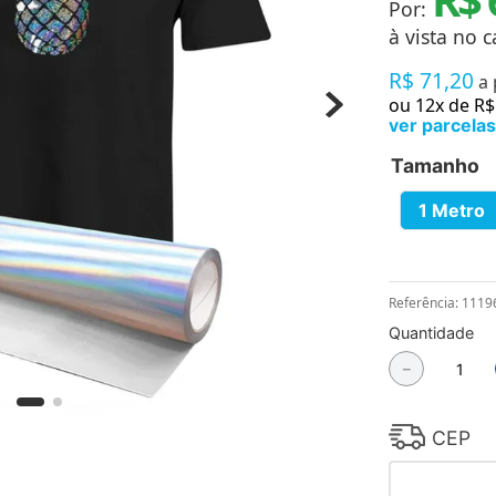
Por:
Chaveiros
Chinelos
à vista no c
Cofres
R$
71
,
20
Cuecas
a
Fitness
ou
12
x de
R$
Guarda-chuvas
ver parcelas
Produtos de Imã
Tamanho
Mantas e Silicone 3D
Máscara
MDF
1 Metro
Meias
Mouse Pads
Pantufas
Pingentes
Referência
:
1119
Placas
Quantidade
Porcelanatos
Porta-retratos
－
CEP