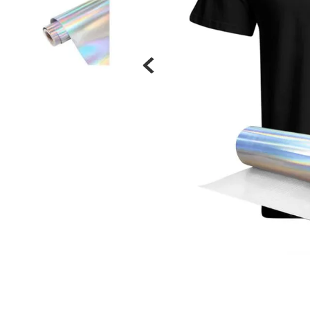
Materiais
Acrílicos
Alumínio
Cerâmica
Cortiça
Inox
Plástico
Pedra
Porcelana
Vidro
Madeira / MDF
Metal
Imã
Produtos para Sublimação
Álbuns