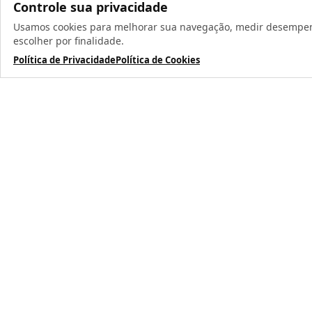
Controle sua privacidade
Usamos cookies para melhorar sua navegação, medir desempenho
Todos os direit
escolher por finalidade.
Política de Privacidade
Política de Cookies
TERMOS MAIS BUSCADOS
1
º
caneca
2
º
garrafa
3
º
prensa caneca live
4
º
chaveiro
5
º
azulejo
6
º
squeeze
7
º
xicara
8
º
copo
9
º
garrafa térmica