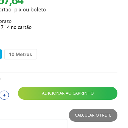
Toalhas
Troféus
artão, pix ou boleto
Vasos
 prazo
Papéis para Sublimação
7
,
14
no cartão
OBM
Tinta Sublimática
10 Metros
Prensas
Acessórios Diversos
6
ADICIONAR AO CARRINHO
＋
CALCULAR O FRETE