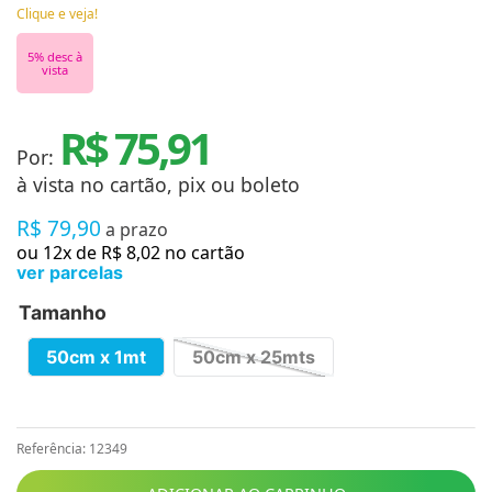
Clique e veja!
5
% desc à
vista
R$ 75,91
Por:
à vista no cartão, pix ou boleto
R$
79
,
90
a prazo
ou
12
x de
R$
8
,
02
no cartão
ver parcelas
Tamanho
50cm x 1mt
50cm x 25mts
Referência
:
12349