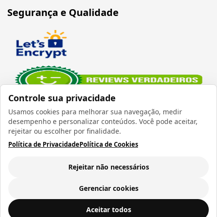
Segurança e Qualidade
Controle sua privacidade
Usamos cookies para melhorar sua navegação, medir
desempenho e personalizar conteúdos. Você pode aceitar,
rejeitar ou escolher por finalidade.
Política de Privacidade
Política de Cookies
Verificada por
Rejeitar não necessários
Gerenciar cookies
Todos os direitos reservados 1999 - 2026 | CRIDON
Filme Refletivo Holográfico Escuro
ADICIONAR AO
Aceitar todos
COMÉRCIO LTDA EPP | CNPJ: 07.686.203/0001-22
CARRINHO