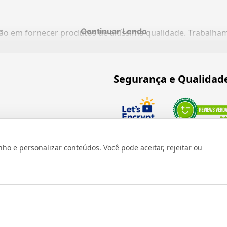
Continuar Lendo
ação em fornecer produtos de altíssima qualidade. Trabalh
Segurança e Qualidad
Verificada por
 e personalizar conteúdos. Você pode aceitar, rejeitar ou
os reservados 1999 - 2026 | CRIDON COMÉRCIO LTDA EPP | CNPJ: 07
Rua Bresser, 736 - Brás - São Paulo/SP - socd@socd.com.br