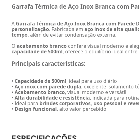
Garrafa Térmica de Aço Inox Branca com Pa
A
Garrafa Térmica de Aço Inox Branca com Parede 
personalização
. Fabricada em
aço inox de alta qual
tempo
, além de evitar condensação externa.
O
acabamento branco
confere visual moderno e eleg
capacidade de 500ml
, oferece o equilíbrio ideal entr
Principais características:
•
Capacidade de 500ml
, ideal para uso diário
•
Aço inox com parede dupla
, excelente isolamento t
•
Acabamento branco
, visual moderno e versátil
•
Alta durabilidade e resistência
, indicada para rotin
• Ideal para
brindes corporativos, uso pessoal e rev
•
Design funcional
, alto valor percebido
ESPECIFICAÇÕES