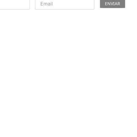
Toalhas
ENVIAR
Troféus
Vasos
Papéis para Sublimação
OBM
Tinta Sublimática
Prensas
Acessórios Diversos