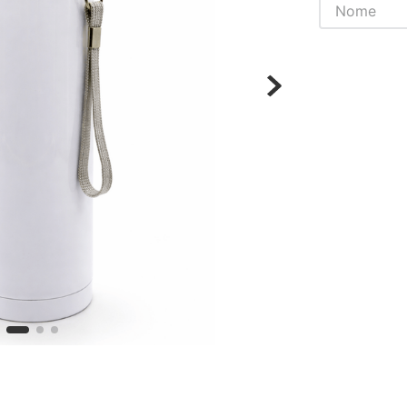
Chaveiros
Chinelos
Cofres
Cuecas
Fitness
Guarda-chuvas
Produtos de Imã
Mantas e Silicone 3D
Máscara
MDF
Meias
Mouse Pads
Pantufas
Pingentes
Placas
Porcelanatos
Porta-retratos