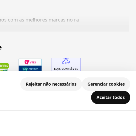
amos com as melhores marcas no ra
e
Rejeitar não necessários
Gerenciar cookies
Aceitar todos
.686.203/0001-22