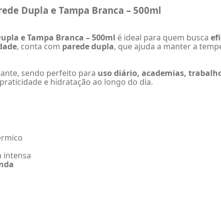
rede Dupla e Tampa Branca – 500ml
Dupla e Tampa Branca – 500ml
é ideal para quem busca
ef
idade
, conta com
parede dupla
, que ajuda a manter a temp
ante, sendo perfeito para
uso diário, academias, trabalho
e praticidade e hidratação ao longo do dia.
érmico
a intensa
enda