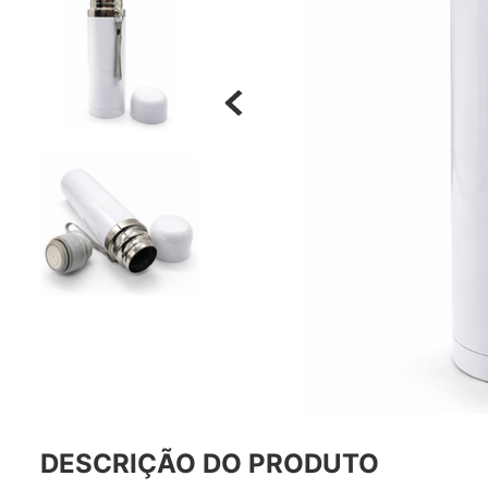
Materiais
Acrílicos
Alumínio
Cerâmica
Cortiça
Inox
Plástico
Pedra
Porcelana
Vidro
Madeira / MDF
Metal
Imã
Produtos para Sublimação
Álbuns
DESCRIÇÃO DO PRODUTO