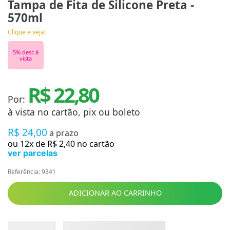
Tampa de Fita de Silicone Preta -
570ml
Clique e veja!
5
% desc à
vista
R$ 22,80
Por:
à vista no cartão, pix ou boleto
R$
24
,
00
a prazo
ou
12
x de
R$
2
,
40
no cartão
ver parcelas
Referência
:
9341
ADICIONAR AO CARRINHO