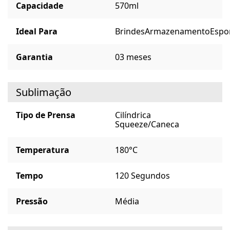
Capacidade
570ml
Ideal Para
Brindes
Armazenamento
Espo
Garantia
03 meses
Sublimação
Tipo de Prensa
Cilíndrica
Squeeze/Caneca
Temperatura
180°C
Tempo
120 Segundos
Pressão
Média