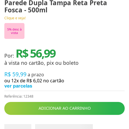
Parede Dupla Tampa Reta Preta
Fosca - 500ml
Clique e veja!
5
% desc à
vista
R$ 56,99
Por:
à vista no cartão, pix ou boleto
R$
59
,
99
a prazo
ou
12
x de
R$
6
,
02
no cartão
ver parcelas
Referência
:
12348
ADICIONAR AO CARRINHO