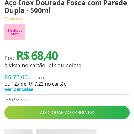
Aço Inox Dourada Fosca com Parede
Dupla - 500ml
Clique e veja!
5
% desc à
vista
R$ 68,40
Por:
à vista no cartão, pix ou boleto
R$
72
,
00
a prazo
ou
12
x de
R$
7
,
22
no cartão
ver parcelas
Referência
:
10635
ADICIONAR AO CARRINHO