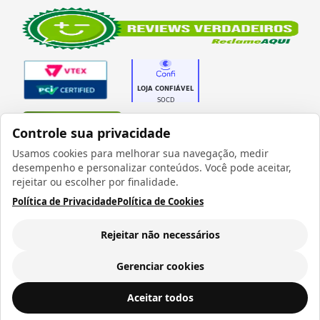
Verificada por
Controle sua privacidade
Usamos cookies para melhorar sua navegação, medir
desempenho e personalizar conteúdos. Você pode aceitar,
rejeitar ou escolher por finalidade.
Política de Privacidade
Política de Cookies
Todos os direitos reservados 1999 - 2026 | CRIDON
COMÉRCIO LTDA EPP | CNPJ: 07.686.203/0001-22
Rua Bresser, 736 - Brás - São Paulo/SP - socd@socd.com.br
Rejeitar não necessários
Gerenciar cookies
Garrafa Térmica para Sublimação em Aço Inox Dourada Fosca com Parede Dupla - 500ml
ADICIONAR AO
Aceitar todos
CARRINHO
R$ 68,40
a vista ou
12
x de
R$ 7,22