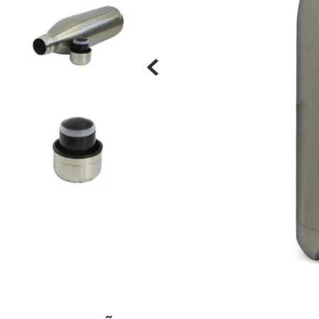
Materiais
Acrílicos
Alumínio
Cerâmica
Cortiça
Inox
Plástico
Pedra
Porcelana
Vidro
Madeira / MDF
Metal
Imã
Produtos para Sublimação
Álbuns