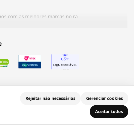
amos com as melhores marcas no ra
e
Rejeitar não necessários
Gerenciar cookies
.686.203/0001-22
Aceitar todos