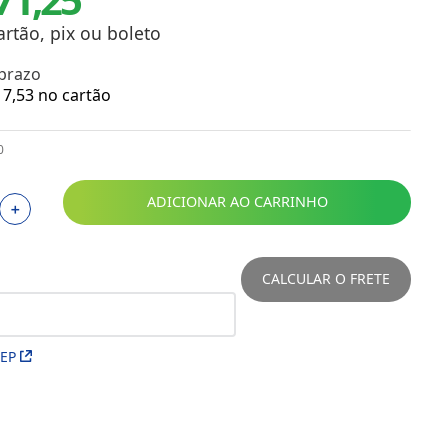
Toalhas
Troféus
artão, pix ou boleto
Vasos
 prazo
Papéis para Sublimação
7
,
53
no cartão
OBM
0
Tinta Sublimática
ADICIONAR AO CARRINHO
＋
Prensas
Acessórios Diversos
CALCULAR O FRETE
CEP