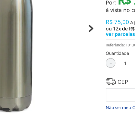
Por:
Chaveiros
Chinelos
à vista no c
Cofres
R$
75
,
00
Cuecas
a
Fitness
ou
12
x de
R$
Guarda-chuvas
ver parcelas
Produtos de Imã
Mantas e Silicone 3D
Referência
:
1013
Máscara
Quantidade
MDF
－
Meias
Mouse Pads
Pantufas
Pingentes
CEP
Placas
Porcelanatos
Porta-retratos
Não sei meu 