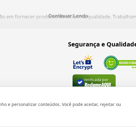
Continuar Lendo
ação em fornecer produtos de altíssima qualidade. Trabalh
Segurança e Qualidad
Verificada por
 e personalizar conteúdos. Você pode aceitar, rejeitar ou
os reservados 1999 - 2026 | CRIDON COMÉRCIO LTDA EPP | CNPJ: 07
Rua Bresser, 736 - Brás - São Paulo/SP - socd@socd.com.br