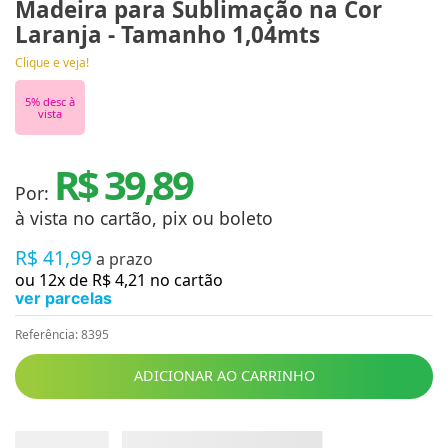
Madeira para Sublimação na Cor
Laranja - Tamanho 1,04mts
Clique e veja!
5
% desc à
vista
R$ 39,89
Por:
à vista no cartão, pix ou boleto
R$
41
,
99
a prazo
ou
12
x de
R$
4
,
21
no cartão
ver parcelas
Referência
:
8395
ADICIONAR AO CARRINHO