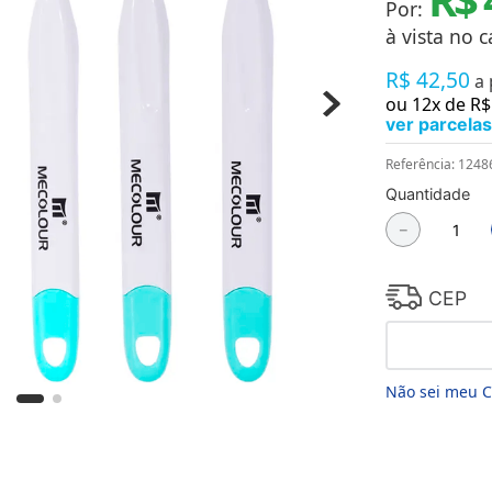
Por:
Chaveiros
Chinelos
à vista no c
Cofres
R$
42
,
50
Cuecas
a
Fitness
ou
12
x de
R$
Guarda-chuvas
ver parcelas
Produtos de Imã
Mantas e Silicone 3D
Referência
:
1248
Máscara
Quantidade
MDF
－
Meias
Mouse Pads
Pantufas
Pingentes
CEP
Placas
Porcelanatos
Porta-retratos
Não sei meu 