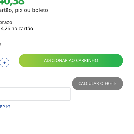
Toalhas
Troféus
artão, pix ou boleto
Vasos
 prazo
Papéis para Sublimação
4
,
26
no cartão
OBM
6
Tinta Sublimática
ADICIONAR AO CARRINHO
＋
Prensas
Acessórios Diversos
CALCULAR O FRETE
CEP