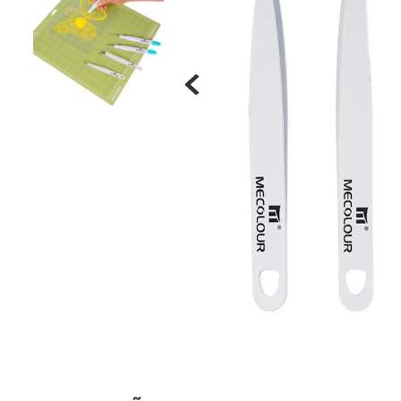
Materiais
Acrílicos
Alumínio
Cerâmica
Cortiça
Inox
Plástico
Pedra
Porcelana
Vidro
Madeira / MDF
Metal
Imã
Produtos para Sublimação
Álbuns