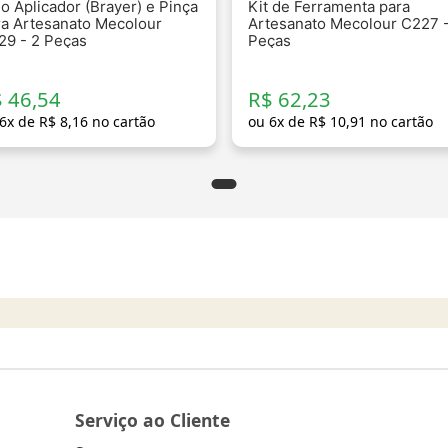
o Aplicador (Brayer) e Pinça
Kit de Ferramenta para
ra Artesanato Mecolour
Artesanato Mecolour C227 -
29 - 2 Peças
Peças
 46,54
R$ 62,23
6
x de
R$
8
,
16
no cartão
ou
6
x de
R$
10
,
91
no cartão
Serviço ao Cliente