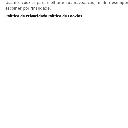
Usamos cookies para melhorar sua navegação, medir desempenho
Todos os direit
escolher por finalidade.
Política de Privacidade
Política de Cookies
TERMOS MAIS BUSCADOS
1
º
caneca
2
º
garrafa
3
º
prensa caneca live
4
º
chaveiro
5
º
azulejo
6
º
squeeze
7
º
xicara
8
º
copo
9
º
garrafa térmica