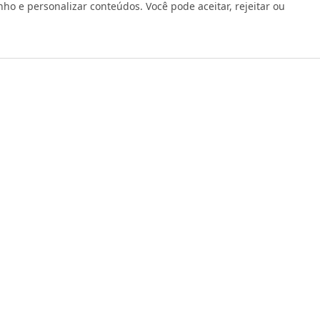
 e personalizar conteúdos. Você pode aceitar, rejeitar ou
os reservados 1999 - 2026 | CRIDON COMÉRCIO LTDA EPP | CNPJ: 07
Rua Bresser, 736 - Brás - São Paulo/SP - socd@socd.com.br