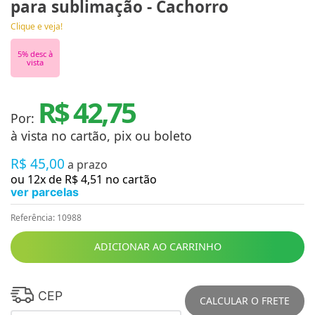
para sublimação - Cachorro
Clique e veja!
5
% desc à
vista
R$ 42,75
Por:
à vista no cartão, pix ou boleto
R$
45
,
00
a prazo
ou
12
x de
R$
4
,
51
no cartão
ver parcelas
Referência
:
10988
ADICIONAR AO CARRINHO
CEP
CALCULAR O FRETE