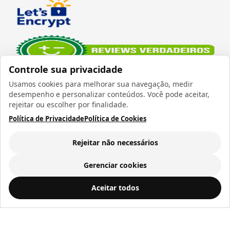
Controle sua privacidade
Usamos cookies para melhorar sua navegação, medir
desempenho e personalizar conteúdos. Você pode aceitar,
rejeitar ou escolher por finalidade.
Política de Privacidade
Política de Cookies
Verificada por
Rejeitar não necessários
Gerenciar cookies
Todos os direitos reservados 1999 - 2026 | CRIDON
Kit Naninha de Plush com Almofada para sublimação - Cachorro
ADICIONAR AO
Aceitar todos
COMÉRCIO LTDA EPP | CNPJ: 07.686.203/0001-22
CARRINHO
R$ 42,75
Rua Bresser, 736 - Brás - São Paulo/SP - socd@socd.com.br
a vista ou
12
x de
R$ 4,51