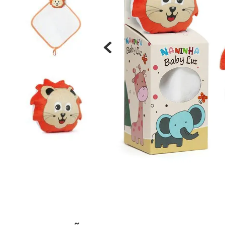
Materiais
Acrílicos
Alumínio
Cerâmica
Cortiça
Inox
Plástico
Pedra
Porcelana
Vidro
Madeira / MDF
Metal
Imã
Produtos para Sublimação
Álbuns