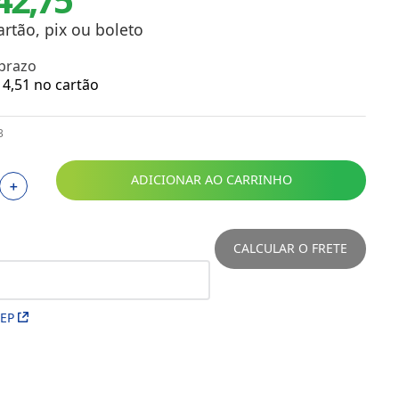
Toalhas
Troféus
artão, pix ou boleto
Vasos
 prazo
Papéis para Sublimação
4
,
51
no cartão
OBM
3
Tinta Sublimática
ADICIONAR AO CARRINHO
＋
Prensas
Acessórios Diversos
CALCULAR O FRETE
CEP