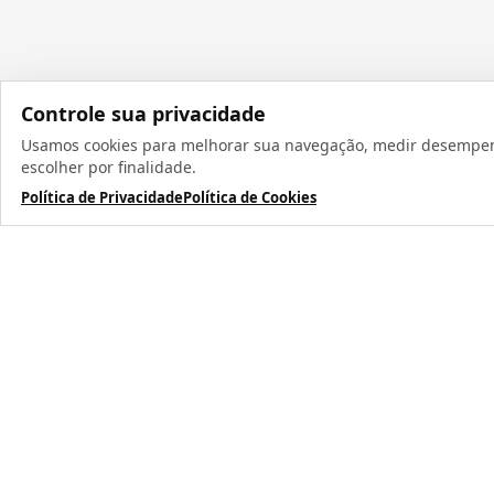
Controle sua privacidade
Usamos cookies para melhorar sua navegação, medir desempenho
Todos os direit
escolher por finalidade.
Política de Privacidade
Política de Cookies
TERMOS MAIS BUSCADOS
1
º
caneca
2
º
garrafa
3
º
prensa caneca live
4
º
chaveiro
5
º
azulejo
6
º
squeeze