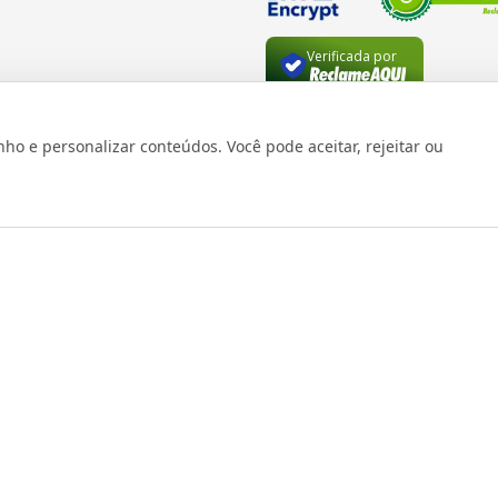
Verificada por
 e personalizar conteúdos. Você pode aceitar, rejeitar ou
os reservados 1999 - 2026 | CRIDON COMÉRCIO LTDA EPP | CNPJ: 07
Rua Bresser, 736 - Brás - São Paulo/SP - socd@socd.com.br