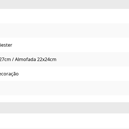
iester
27cm / Almofada 22x24cm
ecoração