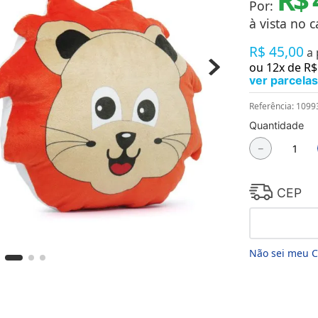
Por:
Chaveiros
Chinelos
à vista no c
Cofres
R$
45
,
00
Cuecas
a
Fitness
ou
12
x de
R$
Guarda-chuvas
ver parcelas
Produtos de Imã
Mantas e Silicone 3D
Referência
:
1099
Máscara
Quantidade
MDF
－
Meias
Mouse Pads
Pantufas
Pingentes
CEP
Placas
Porcelanatos
Porta-retratos
Não sei meu 