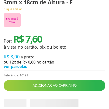
3mm x 18cm de Altura - E
Clique e veja!
5
% desc à
vista
R$ 7,60
Por:
à vista no cartão, pix ou boleto
R$
8
,
00
a prazo
ou
12
x de
R$
0
,
80
no cartão
ver parcelas
Referência
:
10191
ADICIONAR AO CARRINHO