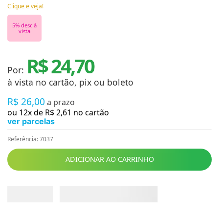
Clique e veja!
5
% desc à
vista
R$ 24,70
Por:
à vista no cartão, pix ou boleto
R$
26
,
00
a prazo
ou
12
x de
R$
2
,
61
no cartão
ver parcelas
Referência
:
7037
ADICIONAR AO CARRINHO