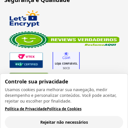
Verificada por
Controle sua privacidade
Usamos cookies para melhorar sua navegação, medir
desempenho e personalizar conteúdos. Você pode aceitar,
rejeitar ou escolher por finalidade.
Política de Privacidade
Política de Cookies
Todos os direitos reservados 1999 - 2026 | CRIDON
COMÉRCIO LTDA EPP | CNPJ: 07.686.203/0001-22
Rua Bresser, 736 - Brás - São Paulo/SP - socd@socd.com.br
Rejeitar não necessários