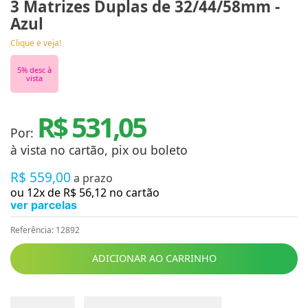
3 Matrizes Duplas de 32/44/58mm -
Azul
Clique e veja!
5
% desc à
vista
R$ 531,05
Por:
à vista no cartão, pix ou boleto
R$
559
,
00
a prazo
ou
12
x de
R$
56
,
12
no cartão
ver parcelas
Referência
:
12892
ADICIONAR AO CARRINHO