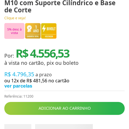
M10 com Suporte Cilíndrico e Base
de Corte
Clique e veja!
5
% desc à
vista
R$ 4.556,53
Por:
à vista no cartão, pix ou boleto
R$
4
.
796
,
35
a prazo
ou
12
x de
R$
481
,
56
no cartão
ver parcelas
Referência
:
11200
ADICIONAR AO CARRINHO