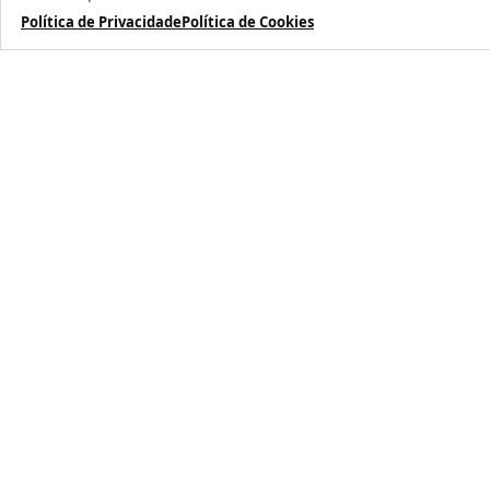
Política de Privacidade
Política de Cookies
TERMOS MAIS BUSCADOS
1
º
caneca
2
º
garrafa
3
º
prensa caneca live
4
º
chaveiro
5
º
azulejo
6
º
squeeze
7
º
xicara
8
º
copo
9
º
garrafa térmica
10
º
imã