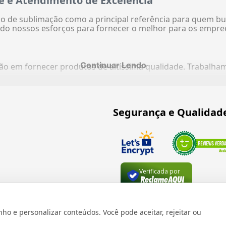
e e Atendimento de Excelência
 de sublimação como a principal referência para quem bu
do nossos esforços para fornecer o melhor para os empre
Continuar Lendo
ação em fornecer produtos de altíssima qualidade. Trabalh
Segurança e Qualidad
Verificada por
 e personalizar conteúdos. Você pode aceitar, rejeitar ou
os reservados 1999 - 2026 | CRIDON COMÉRCIO LTDA EPP | CNPJ: 07