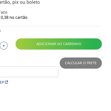
artão, pix ou boleto
Toalhas
Troféus
razo
Vasos
0
,
38
no cartão
Papéis para Sublimação
0
OBM
ADICIONAR AO CARRINHO
Tinta Sublimática
＋
Prensas
CALCULAR O FRETE
Acessórios Diversos
CEP