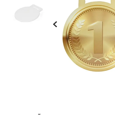
Materiais
Acrílicos
Alumínio
Cerâmica
Cortiça
Inox
Plástico
Pedra
Porcelana
Vidro
Madeira / MDF
Metal
Imã
Produtos para Sublimação
Álbuns