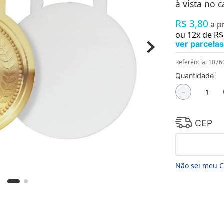
à vista no c
Chaveiros
Chinelos
R$
3
,
80
a p
Cofres
ou
12
x de
R$
Cuecas
ver parcelas
Fitness
Guarda-chuvas
Referência
:
1076
Produtos de Imã
Mantas e Silicone 3D
Quantidade
Máscara
－
MDF
Meias
Mouse Pads
CEP
Pantufas
Pingentes
Placas
Porcelanatos
Porta-retratos
Não sei meu 