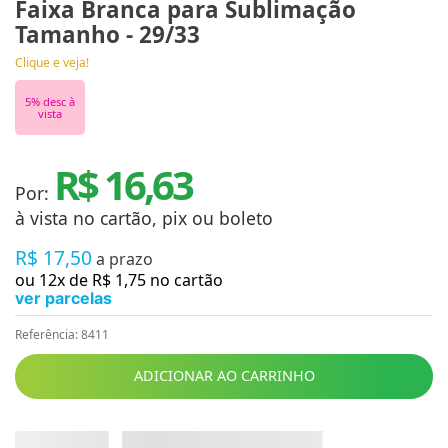
Faixa Branca para Sublimação
Tamanho - 29/33
Clique e veja!
5
% desc à
vista
R$ 16,63
Por:
à vista no cartão, pix ou boleto
R$
17
,
50
a prazo
ou
12
x de
R$
1
,
75
no cartão
ver parcelas
Referência
:
8411
ADICIONAR AO CARRINHO