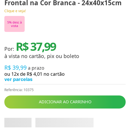
Frontal na Cor Branca - 24x40x15cm
Clique e veja!
5
% desc à
vista
R$ 37,99
Por:
à vista no cartão, pix ou boleto
R$
39
,
99
a prazo
ou
12
x de
R$
4
,
01
no cartão
ver parcelas
Referência
:
10375
ADICIONAR AO CARRINHO