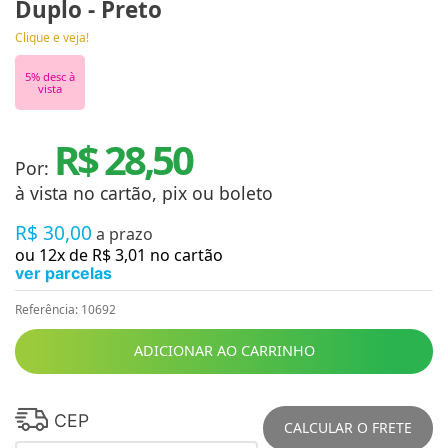
Duplo - Preto
Clique e veja!
5
% desc à
vista
R$ 28,50
Por:
à vista no cartão, pix ou boleto
R$
30
,
00
a prazo
ou
12
x de
R$
3
,
01
no cartão
ver parcelas
Referência
:
10692
ADICIONAR AO CARRINHO
CEP
CALCULAR O FRETE