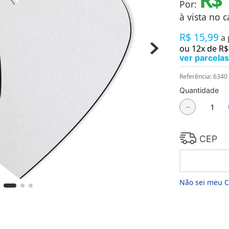
Por:
Chaveiros
Chinelos
à vista no c
Cofres
R$
15
,
99
Cuecas
a
Fitness
ou
12
x de
R$
Guarda-chuvas
ver parcelas
Produtos de Imã
Mantas e Silicone 3D
Referência
:
6340
Máscara
Quantidade
MDF
－
Meias
Mouse Pads
Pantufas
Pingentes
CEP
Placas
Porcelanatos
Porta-retratos
Não sei meu 