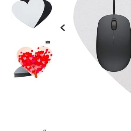
Materiais
Acrílicos
Alumínio
Cerâmica
Cortiça
Inox
Plástico
Pedra
Porcelana
Vidro
Madeira / MDF
Metal
Imã
Produtos para Sublimação
Álbuns