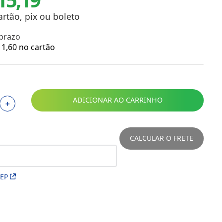
Toalhas
Troféus
artão, pix ou boleto
Vasos
 prazo
Papéis para Sublimação
1
,
60
no cartão
OBM
Tinta Sublimática
ADICIONAR AO CARRINHO
＋
Prensas
Acessórios Diversos
CALCULAR O FRETE
CEP