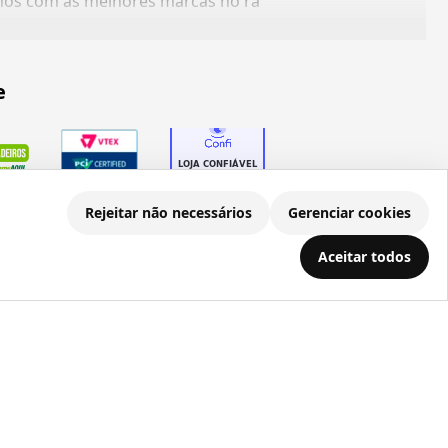
amos com as melhores marcas no ra
e
Rejeitar não necessários
Gerenciar cookies
Aceitar todos
.686.203/0001-22