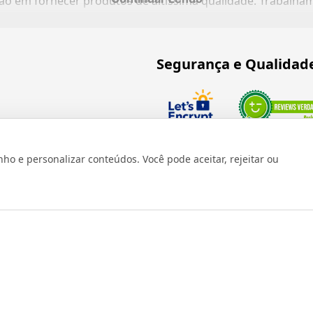
ação em fornecer produtos de altíssima qualidade. Trabalh
Segurança e Qualidad
Verificada por
 e personalizar conteúdos. Você pode aceitar, rejeitar ou
os reservados 1999 - 2026 | CRIDON COMÉRCIO LTDA EPP | CNPJ: 07
Rua Bresser, 736 - Brás - São Paulo/SP - socd@socd.com.br