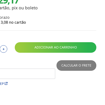
Toalhas
Troféus
artão, pix ou boleto
Vasos
 prazo
Papéis para Sublimação
3
,
08
no cartão
OBM
Tinta Sublimática
ADICIONAR AO CARRINHO
＋
Prensas
Acessórios Diversos
CALCULAR O FRETE
CEP