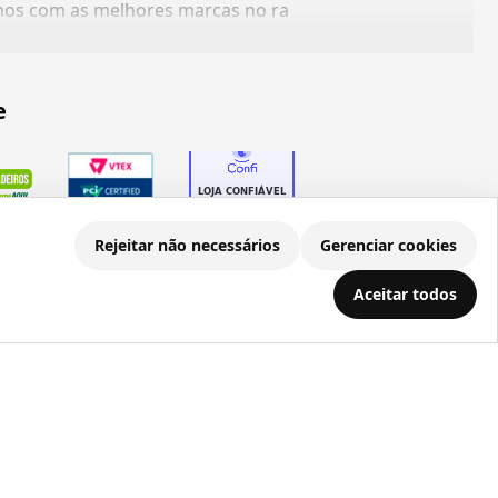
amos com as melhores marcas no ra
e
Rejeitar não necessários
Gerenciar cookies
Aceitar todos
.686.203/0001-22