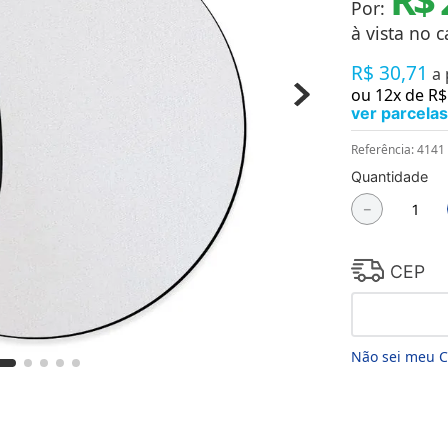
Por:
Chaveiros
Chinelos
à vista no c
Cofres
R$
30
,
71
Cuecas
a
Fitness
ou
12
x de
R$
Guarda-chuvas
ver parcelas
Produtos de Imã
Mantas e Silicone 3D
Referência
:
4141
Máscara
Quantidade
MDF
－
Meias
Mouse Pads
Pantufas
Pingentes
CEP
Placas
Porcelanatos
Porta-retratos
Não sei meu 