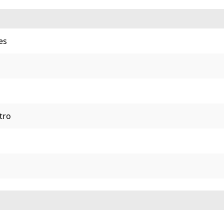
es
tro