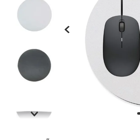
Materiais
Acrílicos
Alumínio
Cerâmica
Cortiça
Inox
Plástico
Pedra
Porcelana
Vidro
Madeira / MDF
Metal
Imã
Produtos para Sublimação
Álbuns