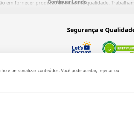
Continuar Lendo
ação em fornecer produtos de altíssima qualidade. Trabalh
Segurança e Qualidad
Verificada por
 e personalizar conteúdos. Você pode aceitar, rejeitar ou
os reservados 1999 - 2026 | CRIDON COMÉRCIO LTDA EPP | CNPJ: 07
Rua Bresser, 736 - Brás - São Paulo/SP - socd@socd.com.br