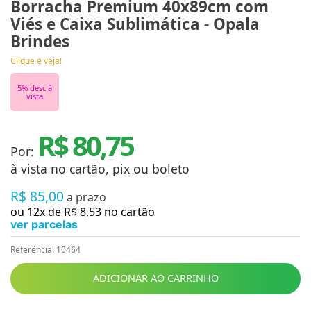
Borracha Premium 40x89cm com
Viés e Caixa Sublimática - Opala
Brindes
Clique e veja!
5
% desc à
vista
R$ 80,75
Por:
à vista no cartão, pix ou boleto
R$
85
,
00
a prazo
ou
12
x de
R$
8
,
53
no cartão
ver parcelas
Referência
:
10464
ADICIONAR AO CARRINHO