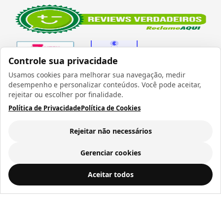
Controle sua privacidade
Usamos cookies para melhorar sua navegação, medir
desempenho e personalizar conteúdos. Você pode aceitar,
Verificada por
rejeitar ou escolher por finalidade.
Política de Privacidade
Política de Cookies
Rejeitar não necessários
Todos os direitos reservados 1999 - 2026 | CRIDON
COMÉRCIO LTDA EPP | CNPJ: 07.686.203/0001-22
Gerenciar cookies
Rua Bresser, 736 - Brás - São Paulo/SP - socd@socd.com.br
Mouse Pad Gamer Monster de Borracha 40x89cm para Sublimação - Opala Brindes
ADICIONAR AO
Aceitar todos
CARRINHO
R$ 33,24
a vista ou
12
x de
R$ 3,51