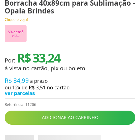
Borracha 40x89cm para Sublimação -
Opala Brindes
Clique e veja!
5
% desc à
vista
R$ 33,24
Por:
à vista no cartão, pix ou boleto
R$
34
,
99
a prazo
ou
12
x de
R$
3
,
51
no cartão
ver parcelas
Referência
:
11206
ADICIONAR AO CARRINHO