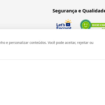
Segurança e Qualidad
Verificada por
 e personalizar conteúdos. Você pode aceitar, rejeitar ou
os reservados 1999 - 2026 | CRIDON COMÉRCIO LTDA EPP | CNPJ: 07
Rua Bresser, 736 - Brás - São Paulo/SP - socd@socd.com.br