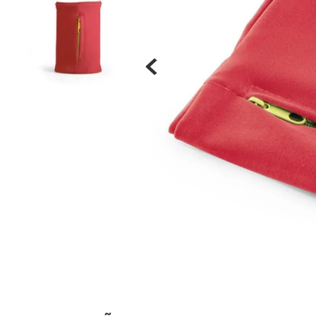
Materiais
Acrílicos
Alumínio
Cerâmica
Cortiça
Inox
Plástico
Pedra
Porcelana
Vidro
Madeira / MDF
Metal
Imã
Produtos para Sublimação
Álbuns