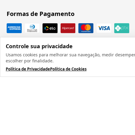
Formas de Pagamento
Controle sua privacidade
Usamos cookies para melhorar sua navegação, medir desempenho
escolher por finalidade.
Política de Privacidade
Política de Cookies
Todos os direit
TERMOS MAIS BUSCADOS
1
º
caneca
2
º
garrafa
3
º
prensa caneca live