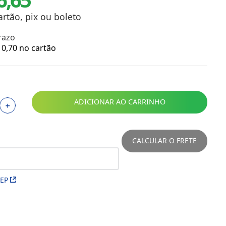
Toalhas
Troféus
artão, pix ou boleto
Vasos
razo
Papéis para Sublimação
0
,
70
no cartão
OBM
Tinta Sublimática
ADICIONAR AO CARRINHO
＋
Prensas
Acessórios Diversos
CALCULAR O FRETE
CEP