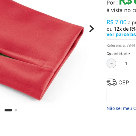
Por:
Chaveiros
Chinelos
à vista no c
Cofres
R$
7
,
00
Cuecas
a p
Fitness
ou
12
x de
R$
Guarda-chuvas
ver parcelas
Produtos de Imã
Mantas e Silicone 3D
Referência
:
7344
Máscara
Quantidade
MDF
－
Meias
Mouse Pads
Pantufas
Pingentes
CEP
Placas
Porcelanatos
Porta-retratos
Não sei meu 