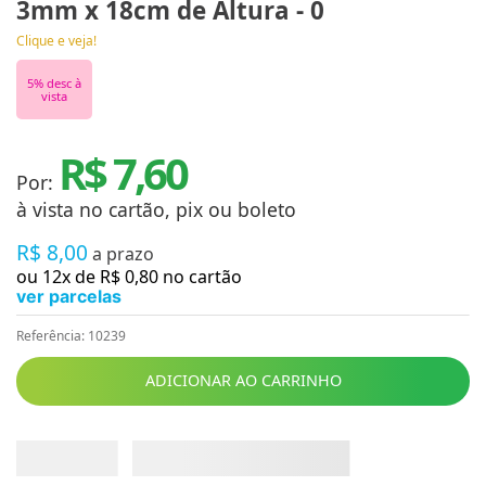
3mm x 18cm de Altura - 0
Clique e veja!
5
% desc à
vista
R$ 7,60
Por:
à vista no cartão, pix ou boleto
R$
8
,
00
a prazo
ou
12
x de
R$
0
,
80
no cartão
ver parcelas
Referência
:
10239
ADICIONAR AO CARRINHO