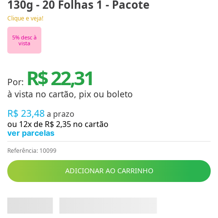
130g - 20 Folhas 1 - Pacote
Clique e veja!
5
% desc à
vista
R$ 22,31
Por:
à vista no cartão, pix ou boleto
R$
23
,
48
a prazo
ou
12
x de
R$
2
,
35
no cartão
ver parcelas
Referência
:
10099
ADICIONAR AO CARRINHO