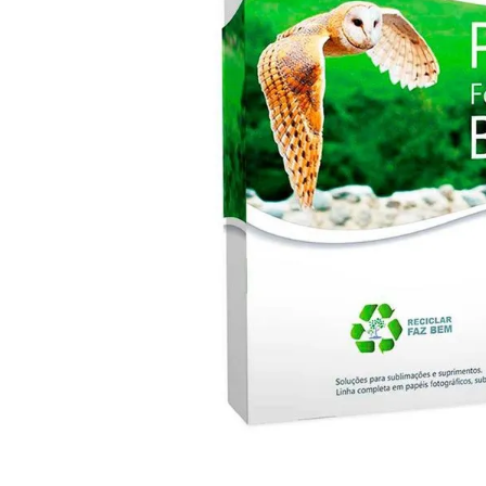
Materiais
Acrílicos
Alumínio
Cerâmica
Cortiça
Inox
Plástico
Pedra
Porcelana
Vidro
Madeira / MDF
Metal
Imã
Produtos para Sublimação
Álbuns