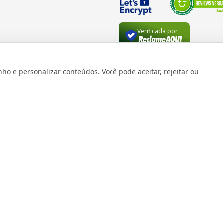
Verificada por
 e personalizar conteúdos. Você pode aceitar, rejeitar ou
os reservados 1999 - 2026 | CRIDON COMÉRCIO LTDA EPP | CNPJ: 07
Rua Bresser, 736 - Brás - São Paulo/SP - socd@socd.com.br