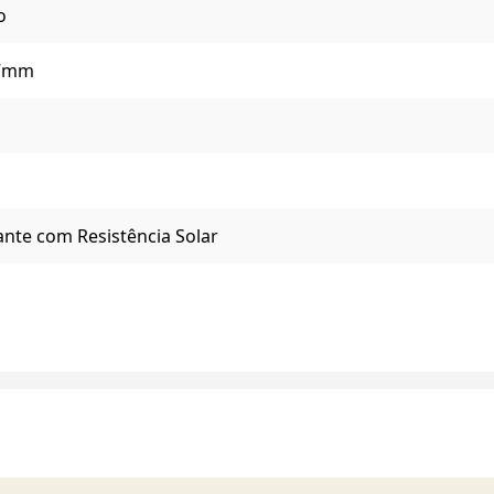
o
97mm
nte com Resistência Solar