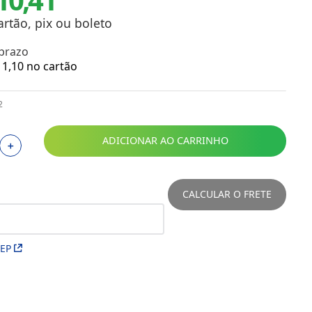
Toalhas
Troféus
artão, pix ou boleto
Vasos
 prazo
Papéis para Sublimação
1
,
10
no cartão
OBM
2
Tinta Sublimática
ADICIONAR AO CARRINHO
＋
Prensas
Acessórios Diversos
CALCULAR O FRETE
CEP