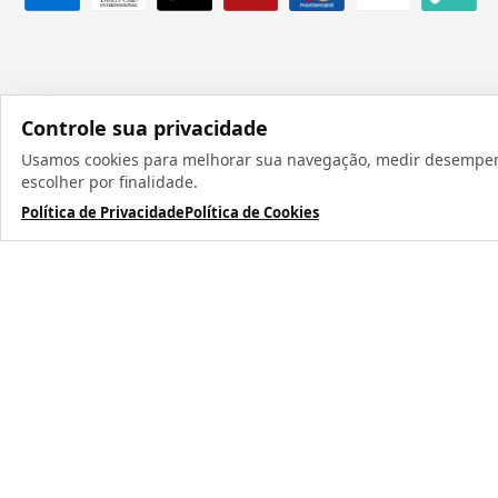
Controle sua privacidade
Usamos cookies para melhorar sua navegação, medir desempenho
Todos os direit
escolher por finalidade.
Política de Privacidade
Política de Cookies
TERMOS MAIS BUSCADOS
1
º
caneca
2
º
garrafa
3
º
prensa caneca live
4
º
chaveiro
5
º
azulejo
6
º
squeeze