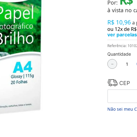
Por:
Chaveiros
Chinelos
à vista no c
Cofres
R$
10
,
96
Cuecas
a
Fitness
ou
12
x de
R$
Guarda-chuvas
ver parcelas
Produtos de Imã
Mantas e Silicone 3D
Referência
:
1010
Máscara
Quantidade
MDF
－
Meias
Mouse Pads
Pantufas
Pingentes
CEP
Placas
Porcelanatos
Porta-retratos
Não sei meu 