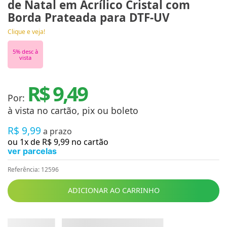
de Natal em Acrílico Cristal com
Borda Prateada para DTF-UV
Clique e veja!
5
% desc à
vista
R$ 9,49
Por:
à vista no cartão, pix ou boleto
R$
9
,
99
a prazo
ou
1
x de
R$
9
,
99
no cartão
ver parcelas
Referência
:
12596
ADICIONAR AO CARRINHO