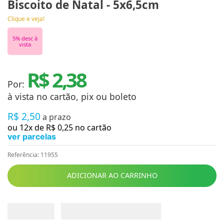
Biscoito de Natal - 5x6,5cm
Clique e veja!
5
% desc à
vista
R$ 2,38
Por:
à vista no cartão, pix ou boleto
R$
2
,
50
a prazo
ou
12
x de
R$
0
,
25
no cartão
ver parcelas
Referência
:
11955
ADICIONAR AO CARRINHO