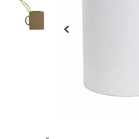
Materiais
Acrílicos
Alumínio
Cerâmica
Cortiça
Inox
Plástico
Pedra
Porcelana
Vidro
Madeira / MDF
Metal
Imã
Produtos para Sublimação
Álbuns