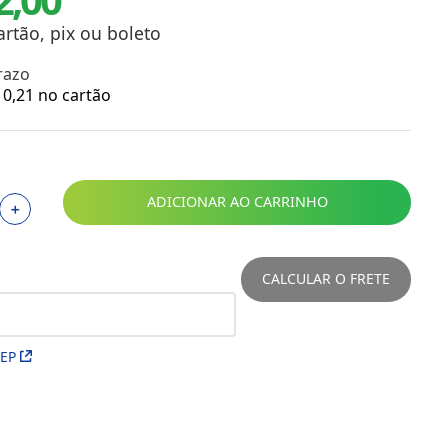
Toalhas
Troféus
artão, pix ou boleto
Vasos
razo
Papéis para Sublimação
0
,
21
no cartão
OBM
Tinta Sublimática
ADICIONAR AO CARRINHO
＋
Prensas
Acessórios Diversos
CALCULAR O FRETE
CEP