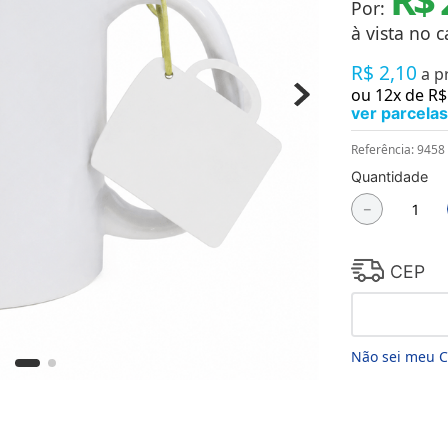
Por:
Chaveiros
Chinelos
à vista no c
Cofres
R$
2
,
10
Cuecas
a p
Fitness
ou
12
x de
R$
Guarda-chuvas
ver parcelas
Produtos de Imã
Mantas e Silicone 3D
Referência
:
9458
Máscara
Quantidade
MDF
－
Meias
Mouse Pads
Pantufas
Pingentes
CEP
Placas
Porcelanatos
Porta-retratos
Não sei meu 