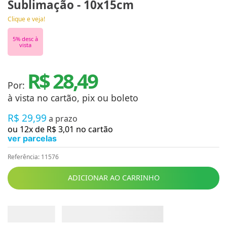
Sublimação - 10x15cm
Clique e veja!
5
% desc à
vista
R$ 28,49
Por:
à vista no cartão, pix ou boleto
R$
29
,
99
a prazo
ou
12
x de
R$
3
,
01
no cartão
ver parcelas
Referência
:
11576
ADICIONAR AO CARRINHO