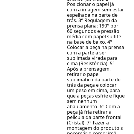
Posicionar o papel já
com a imagem sem estar
espelhada na parte de
trás. 3° Regulagem da
prensa plana: 190° por
60 segundos e pressão
média com papel sulfite
na base de baixo. 4°
Colocar a peça na prensa
com a parte a ser
sublimada virada para
cima (Resistência). 5°
Após a prensagem,
retirar o papel
sublimático da parte de
trás da peça e colocar
um peso em cima, para
que a peças esfrie e fique
sem nenhum
abaulamento. 6° Com a
peça já fria retirar a
película da parte frontal
(Cristal). 7° Fazer a
montagem do produto s
necessário como: imã