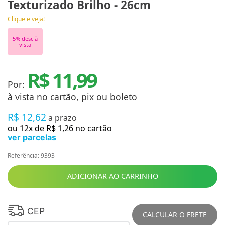
Texturizado Brilho - 26cm
Clique e veja!
5
% desc à
vista
R$ 11,99
Por:
à vista no cartão, pix ou boleto
R$
12
,
62
a prazo
ou
12
x de
R$
1
,
26
no cartão
ver parcelas
Referência
:
9393
ADICIONAR AO CARRINHO
CEP
CALCULAR O FRETE