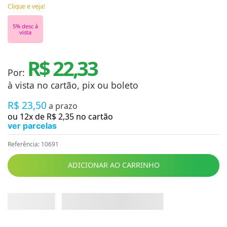
Clique e veja!
5
% desc à
vista
R$ 22,33
Por:
à vista no cartão, pix ou boleto
R$
23
,
50
a prazo
ou
12
x de
R$
2
,
35
no cartão
ver parcelas
Referência
:
10691
ADICIONAR AO CARRINHO