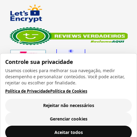
Controle sua privacidade
Usamos cookies para melhorar sua navegação, medir
desempenho e personalizar conteúdos. Você pode aceitar,
Verificada por
rejeitar ou escolher por finalidade.
Política de Privacidade
Política de Cookies
Rejeitar não necessários
Todos os direitos reservados 1999 - 2026 | CRIDON
COMÉRCIO LTDA EPP | CNPJ: 07.686.203/0001-22
Gerenciar cookies
Rua Bresser, 736 - Brás - São Paulo/SP - socd@socd.com.br
Aceitar todos